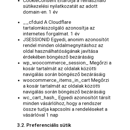
CookieConsent Eltárolja a felhasználó
sütikezelési nyilatkozatát az adott
domain-en. 1 év
__cfduid A Cloudflare
tartalomkiszolgáló azonosítja az
internetes forgalmat. 1 év
JSESSIONID Egyedi, anonim azonosítót
rendel minden oldalmegnyitáshoz az
oldal használhatóságának javítása
érdekében böngésző bezárásáig
wp_woocommerce_session_ Megőrzi a
kosár tartalmát az oldalak közötti
navigálás során böngésző bezárásáig
woocommerce_items_in_cart Megőrzi
a kosár tartalmát az oldalak közötti
navigálás során böngésző bezárásáig
wc_cart_hash_ Egyedi azonosítót társít
minden vásárlóhoz, hogy a rendszer
össze tudja kapcsolni a rendeléseket a
vásárlóval 1 nap
3.2. Preferenciális sütik