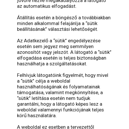
jövőre nézve megakadályozza a látogató
az automatikus elfogadást.
Átállítás esetén a böngésző a továbbiakban
minden alkalommal felajánlja a “sütik
beállításának” választási lehetőségét.
Az Adatkezelő a “sütik” engedélyezése
esetén sem jegyez meg semmilyen
azonosítót vagy jelszót. A látogató a “sütik”
elfogadása esetén is teljes biztonságban
használhatja a szolgáltatásokat.
Felhívjuk látogatóink figyelmét, hogy mivel
a “sütik” célja a weboldal
használhatóságának és folyamatainak
támogatása, valamint megkönnyítése, a
“sütik” letiltása esetén nem tudjuk
garantálni, hogy a látogató képes lesz a
weboldal valamennyi funkciójának teljes
körű használatára.
A weboldal ez esetben a tervezettől