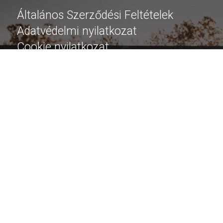
Általános Szerződési Feltételek
Adatvédelmi nyilatkozat
Cookie nyilatkozat
További linkek
Szélvédő Javítás Dombóvár
Szélvédő Javítás Kaposvár
Szélvédő Javítás Pécs
Pécs szélvédő javítás
Kapcsolat
Mobil